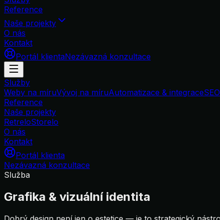
Reference
Naše projekty
O nás
Kontakt
Portál klienta
Nezávazná konzultace
Služby
Weby na míru
Vývoj na míru
Automatizace & integrace
SEO
Reference
Naše projekty
Retrelo
Storelo
O nás
Kontakt
Portál klienta
Nezávazná konzultace
Služba
Grafika & vizuální identita
Dobrý design není jen o estetice — je to strategický nástr