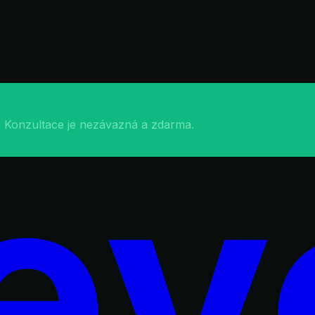
í vizuál, rychlý web na míru a lepší prezentace služeb.
u. Konzultace je nezávazná a zdarma.
ev