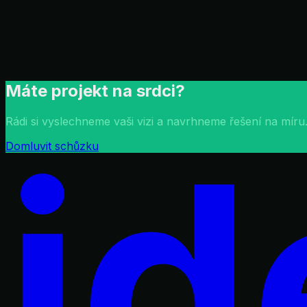
Kompletní redesign webu pro loveckou agenturu — modern
Web na míru
Grafika
Vlastní CMS
ckvarga.cz
Nezávazná konzultace
Máte projekt na srdci?
Rádi si vyslechneme vaši vizi a navrhneme řešení na mír
id
Domluvit schůzku