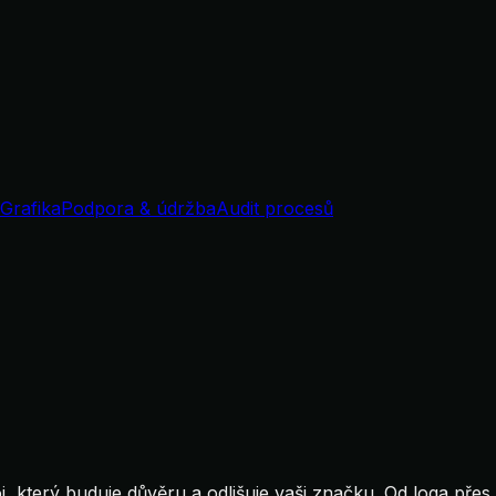
Grafika
Podpora & údržba
Audit procesů
oj, který buduje důvěru a odlišuje vaši značku. Od loga přes